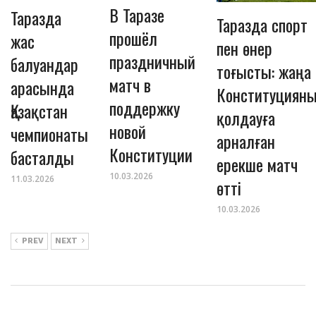
В Таразе
Таразда
Таразда спорт
прошёл
жас
пен өнер
праздничный
балуандар
тоғысты: жаңа
матч в
арасында
Конституциян
поддержку
Қазақстан
қолдауға
новой
чемпионаты
арналған
Конституции
басталды
ерекше матч
10.03.2026
11.03.2026
өтті
10.03.2026
PREV
NEXT