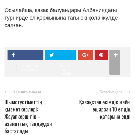
Осылайша, қазақ балуандары Албаниядағы
турнирде ел қоржынына тағы екі қола жүлде
салған.
Share on
Share
Facebook
on
Twitter
Алдыңғы мақала
Келесі мақала
Шығыстүстіметтің
Қазақстан өсімдік майы
қызметкерлері:
ең арзан 10 елдің
Жауапкершілік –
қатарына енді
азаматтық таңдаудан
басталады