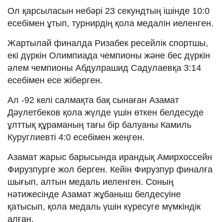
Ол қарсыласын небәрі 23 секундтың ішінде 10:0
есебімен ұтып, турнирдің қола медалін иеленген.
Жартылай финалда Ризабек ресейлік спортшы,
екі дүркін Олимпиада чемпионы және бес дүркін
әлем чемпионы Абдулрашид Садулаевқа 3:14
есебімен есе жіберген.
Ал -92 келі салмақта бақ сынаған Азамат
Дәулетбеков қола жүлде үшін өткен белдесуде
ұлттық құраманың тағы бір балуаны Камиль
Куруглиевті 4:0 есебімен жеңген.
Азамат жарыс барысында ирандық Амирхоссейн
Фирузпурге жол берген. Кейін Фирузпур финалға
шығып, алтын медаль иеленген. Соның
нәтижесінде Азамат жұбаныш белдесуіне
қатысып, қола медаль үшін күресуге мүмкіндік
алған.