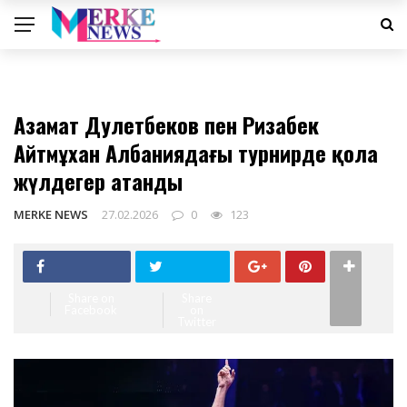
СПОРТ
Азамат Дәулетбеков пен Ризабек
Айтмұхан Албаниядағы турнирде қола
жүлдегер атанды
MERKE NEWS
27.02.2026
0
123
Share on
Share
Facebook
on
Twitter