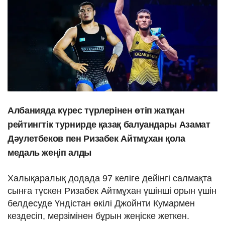
Албанияда күрес түрлерінен өтіп жатқан
рейтингтік турнирде қазақ балуандары Азамат
Дәулетбеков пен Ризабек Айтмұхан қола
медаль жеңіп алды
Халықаралық додада 97 келіге дейінгі салмақта
сынға түскен Ризабек Айтмұхан үшінші орын үшін
белдесуде Үндістан өкілі Джойнти Кумармен
кездесіп, мерзімінен бұрын жеңіске жеткен.