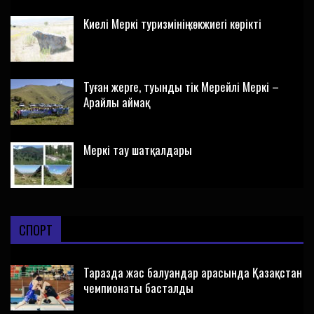
Киелі Меркі туризмінің көкжиегі көрікті
Туған жерге, туынды тік Мерейлі Меркі –
Арайлы аймақ
Меркі тау шатқалдары
СПОРТ
Таразда жас балуандар арасында Қазақстан
чемпионаты басталды