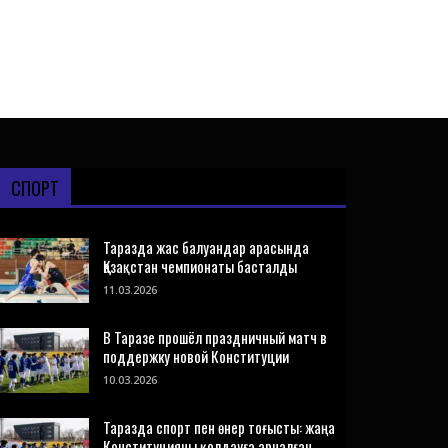
СПОРТ
Таразда жас балуандар арасында
Қазақстан чемпионаты басталды
11.03.2026
В Таразе прошёл праздничный матч в
поддержку новой Конституции
10.03.2026
Таразда спорт пен өнер тоғысты: жаңа
Конституцияны қолдауға арналған