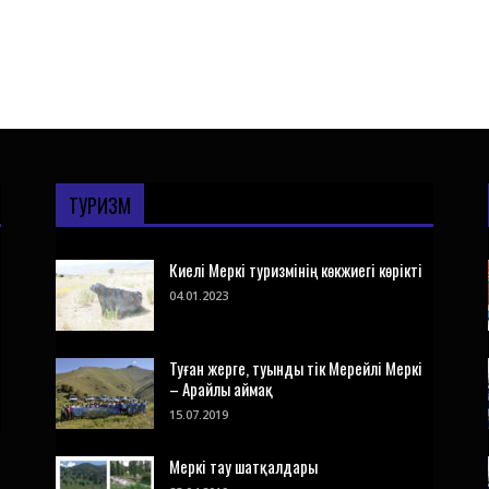
ТУРИЗМ
Киелі Меркі туризмінің көкжиегі көрікті
04.01.2023
Туған жерге, туынды тік Мерейлі Меркі
– Арайлы аймақ
15.07.2019
Меркі тау шатқалдары