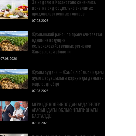
За неделю в Казахстане снизились
цены на ряд социально значимых
продовольственных товаров
07.08.2026
Жуалынский район по праву считается
одним из ведущих
сельскохозяйственных регионов
Жамбылской области
07.08.2026
Жуалы ауданы – Жамбыл облысындағы
ауыл шаруашылығы қарқынды дамыған
өңірлердің бірі
07.08.2026
МЕРКІДЕ ВОЛЕЙБОЛДАН АРДАГЕРЛЕР
АРАСЫНДАҒЫ ОБЛЫС ЧЕМПИОНАТЫ
БАСТАЛДЫ
07.08.2026