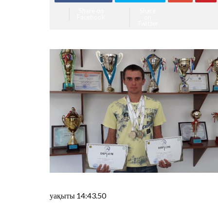
Share on
Share
Facebook
on
Twitter
уақыты 14:43.50