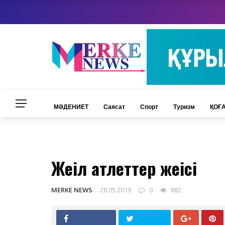
https://world-
world-weather.ru/pogoda/kazakhstan/merke/
weather.ru/pogoda/russia/ufa/
МӘДЕНИЕТ
Саясат
Спорт
Туризм
ҚОҒ
СПОРТ
Жеңіл атлеттер жеңісі
MERKE NEWS
28.05.2019
0
882