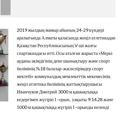
2019 жылдың мамыр айының 24-29 күндері
аралығында Алматы қаласында жеңіл атлетикадан
Қазақстан Республикасының V-ші жазғы
спартакиадасы өтті. Осы аталған жарыста «Меркі
ауданы әкімдігінің дене шынықтыру және спорт
бөлімінің №18 балалар-жасөспірімдер спорт
мектебі» коммуналдық мемлекеттік мекемесінің
жеңіл атлетика бөлімінің жаттықтырушысы
Иванчуков Дмитрий 3000 м қашықтыққа
кедергімен жүгіріп І –орын, уақыты 9:14.28 және
5000 м қашықтыққа жүгіріп І –орынды иеленді