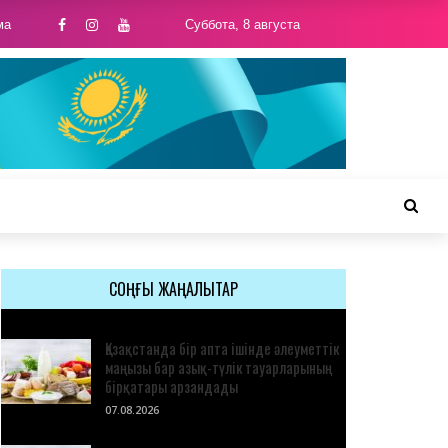
ма
Суббота, 8 августа
СОҢҒЫ ЖАҢАЛЫҚТАР
Қазақстанда бір апта ішінде әлеуметтік
маңызы бар азық-түлік тауарларының
бірқатары арзандады
07.08.2026