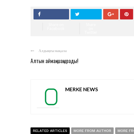
Share on
Share
Facebook
on
Twitter
Алдыңғы мақала
Алтын аймақ шақырады!
MERKE NEWS
RELATED ARTICLES
MORE FROM AUTHOR
MORE FR