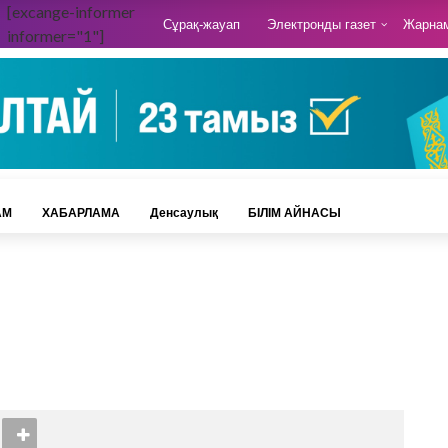
[excange-informer
Сұрақ-жауап
Электронды газет
Жарна
informer="1"]
АМ
ХАБАРЛАМА
Денсаулық
БІЛІМ АЙНАСЫ