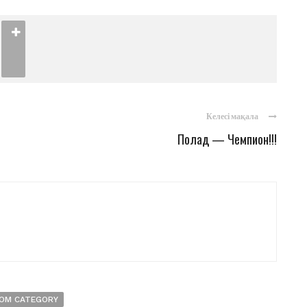
Келесі мақала
Полад — Чемпион!!!
OM CATEGORY