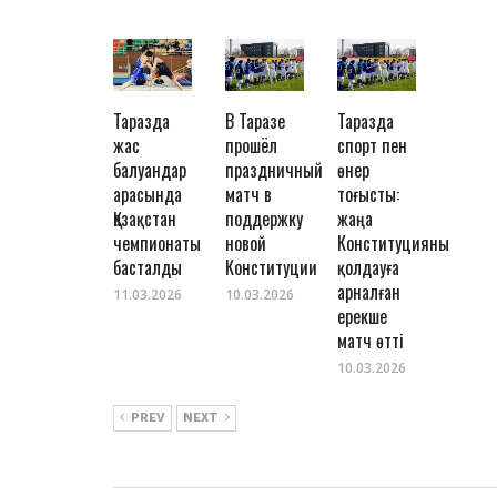
Таразда
В Таразе
Таразда
жас
прошёл
спорт пен
балуандар
праздничный
өнер
арасында
матч в
тоғысты:
Қазақстан
поддержку
жаңа
чемпионаты
новой
Конституцияны
басталды
Конституции
қолдауға
арналған
11.03.2026
10.03.2026
ерекше
матч өтті
10.03.2026
PREV
NEXT