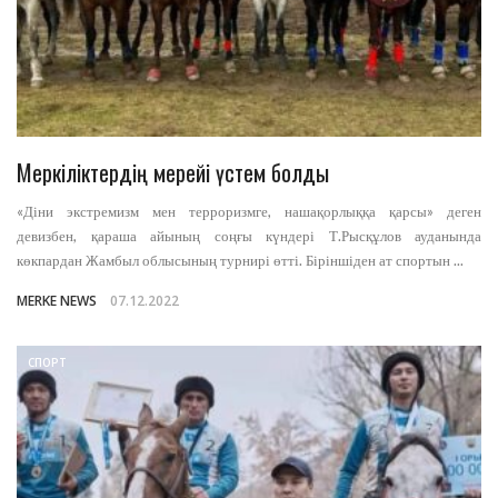
Меркіліктердің мерейі үстем болды
«Діни экстремизм мен терроризмге, нашақорлыққа қарсы» деген
девизбен, қараша айының соңғы күндері Т.Рысқұлов ауданында
көкпардан Жамбыл облысының турнирі өтті. Біріншіден ат спортын ...
MERKE NEWS
07.12.2022
СПОРТ