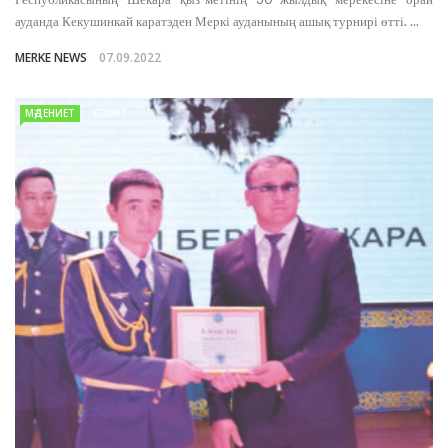
ауданда Кекушинкай каратэден Меркі ауданының ашық турнирі өтті. ...
MERKE NEWS
07.09.2022
МӘДЕНИЕТ
СПОРТ