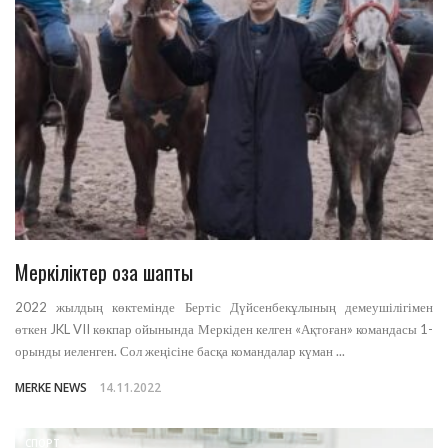
Меркіліктер оза шапты
2022 жылдың көктемінде Бертіс Дүйсенбекұлының демеушілігімен
өткен JKL VII көкпар ойынында Меркіден келген «Ақтоған» командасы 1-
орынды иеленген. Сол жеңісіне басқа командалар күман ...
MERKE NEWS
14.11.2022
СПОРТ