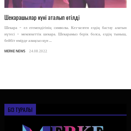
Шекарашылар күні аталып өтілді
Шекара – ел егемендігінің символы. Кез-келген елдің бастау алатын
нүтесі – мемлекеттік шекара. Шекарамыз берік болса, елдің тыныш,
бейбіт өмірде алаңсыз күн ...
MERKE NEWS
24.08.2022
1
2
3
…
6
БІЗ ТУРАЛЫ