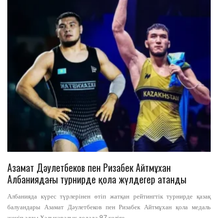
Азамат Дәулетбеков пен Ризабек Айтмұхан
Албаниядағы турнирде қола жүлдегер атанды
Албанияда күрес түрлерінен өтіп жатқан рейтингтік турнирде қазақ
балуандары Азамат Дәулетбеков пен Ризабек Айтмұхан қола медаль
жеңіп алды Халықаралық додада 97 келіге ...