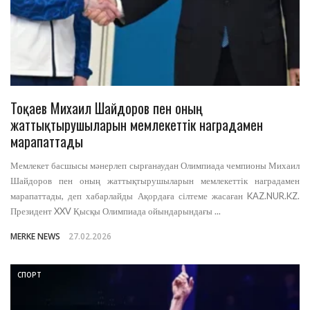
Тоқаев Михаил Шайдоров пен оның
жаттықтырушыларын мемлекеттік наградамен
марапаттады
Мемлекет басшысы мәнерлеп сырғанаудан Олимпиада чемпионы Михаил
Шайдоров пен оның жаттықтырушыларын мемлекеттік наградамен
марапаттады, деп хабарлайды Ақордаға сілтеме жасаған KAZ.NUR.KZ.
Президент XXV Қысқы Олимпиада ойындарындағы ...
MERKE NEWS
27.02.2026
СПОРТ