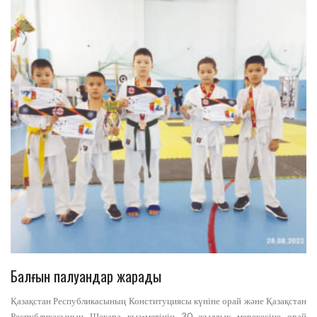
Балғын палуандар жарады
Қазақстан Республикасының Конституциясы күніне орай және Қазақстан
Республикасының Шекара қыз-метінің 30 жылдық мерекесіне орай