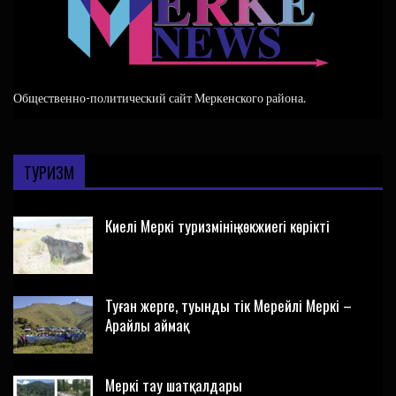
Общественно-политический сайт Меркенского района.
ТУРИЗМ
Киелі Меркі туризмінің көкжиегі көрікті
Туған жерге, туынды тік Мерейлі Меркі –
Арайлы аймақ
Меркі тау шатқалдары