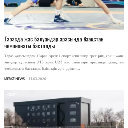
Таразда жас балуандар арасында Қазақстан
чемпионаты басталды
Тараз қаласындағы «Тараз-Арена» спорт кешенінде грек-рим, еркін және
әйелдер күресінен U15 және U23 жас санаттары арасында Қазақстан
чемпионаты басталды. Еліміздің әр өңірінен ...
MERKE NEWS
11.03.2026
СПОРТ