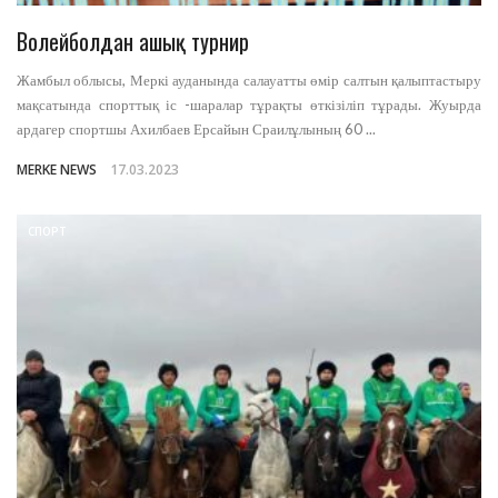
Волейболдан ашық турнир
Жамбыл облысы, Меркі ауданында салауатты өмір салтын қалыптастыру
мақсатында спорттық іс -шаралар тұрақты өткізіліп тұрады. Жуырда
ардагер спортшы Ахилбаев Ерсайын Сраилұлының 60 ...
MERKE NEWS
17.03.2023
СПОРТ