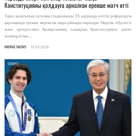
Конституцияны қолдауға арналған ерекше матч өтті
Тараз қаласының орталық стадионында 15 наурызда өтетін референдум
қарсаңында ерекше мерекелік шара ұйымдастырылды. Өңірлік «Әділетті
және прогрессивті Қазақстанның халықтық Конституциясы үшін»
жалпыұлттық ...
MERKE NEWS
10.03.2026
СПОРТ