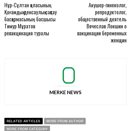
Нұр-Сұлтан қаласының
Акушер-гинеколог,
Қоғамдық денсаулық сақтау
репродуктолог,
басқармасының басшысы
общественный деятель
Тимур Мұратов
Вячеслав Локшин о
ревакцинация туралы
вакцинации беременных
женщин
MERKE NEWS
RELATED ARTICLES
MORE FROM AUTHOR
MORE FROM CATEGORY