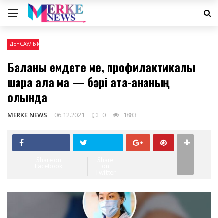
ДЕНСАУЛЫҚ
Баланы емдете ме, профилактикалық
шара ала ма — бәрі ата-ананың
қолында
MERKE NEWS
06.12.2021
0
1883
Share on
Share
Facebook
on
Twitter