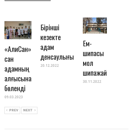
Бірінші
кезекте
Ем-
адам
«АлиСан»
шипасы
денсаулығы
сан
мол
адамның
20.12.2022
шипажай
алғысына
30.11.2022
бөленді
09.03.2023
PREV
NEXT