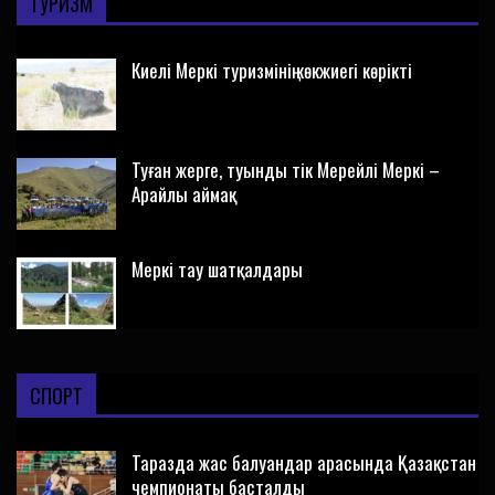
ТУРИЗМ
Киелі Меркі туризмінің көкжиегі көрікті
Туған жерге, туынды тік Мерейлі Меркі –
Арайлы аймақ
Меркі тау шатқалдары
СПОРТ
Таразда жас балуандар арасында Қазақстан
чемпионаты басталды