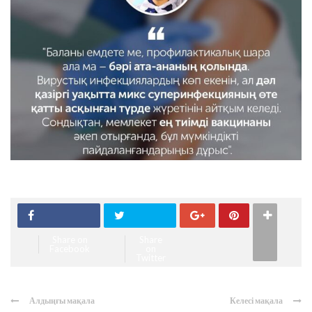
Share on
Share
Facebook
on
Twitter
Алдыңғы мақала
Келесі мақала