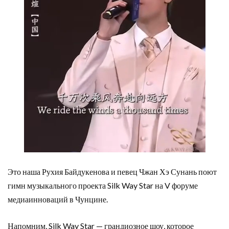
Это наша Рухия Байдукенова и певец Чжан Хэ Сунань поют
гимн музыкального проекта Silk Way Star на V форуме
медиаинноваций в Чунцине.
Напомним, Silk Way Star — грандиозное шоу, которое