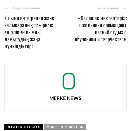
Алдыңғы мақала
Келесі мақала
Ғылыми интеграция және
«Келешек мектептері»:
халықаралық тәжірибе:
школьники совмещают
өңірлік ғылымды
летний отдых с
дамытудың жаңа
обучением и творчеством
мүмкіндіктері
MERKE NEWS
RELATED ARTICLES
MORE FROM AUTHOR