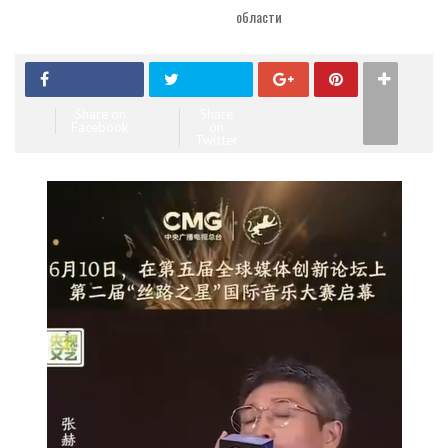
области
Share on
Share
Facebook
on
Twitter