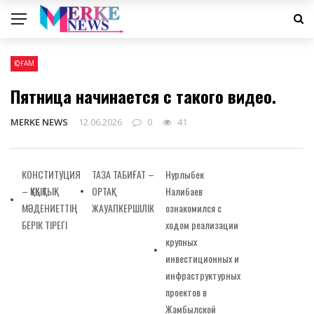
ҚОҒАМ
Пятница начинается с такого видео.
MERKE NEWS
12.06.2026
0
41
КОНСТИТУЦИЯ
ТАЗА ТАБИҒАТ –
Нурлыбек
– ҚҰҚЫҚТЫҚ
ОРТАҚ
Налибаев
МӘДЕНИЕТТІҢ
ЖАУАПКЕРШІЛІК
ознакомился с
БЕРІК ТІРЕГІ
ходом реализации
крупных
инвестиционных и
инфраструктурных
проектов в
Жамбылской