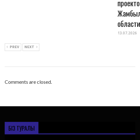
проекто
Жамбыл
област
13.07.2026
PREV
NEXT
Comments are closed.
БІЗ ТУРАЛЫ