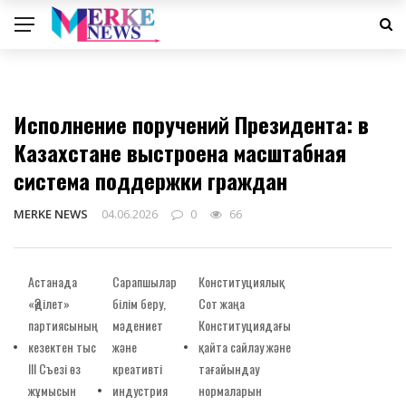
САЯСАТ
Исполнение поручений Президента: в
Казахстане выстроена масштабная
система поддержки граждан
MERKE NEWS
04.06.2026
0
66
Астанада
Сарапшылар
Конституциялық
«Әділет»
білім беру,
Сот жаңа
партиясының
мәдениет
Конституциядағы
кезектен тыс
және
қайта сайлау және
III Съезі өз
креативті
тағайындау
жұмысын
индустрия
нормаларын