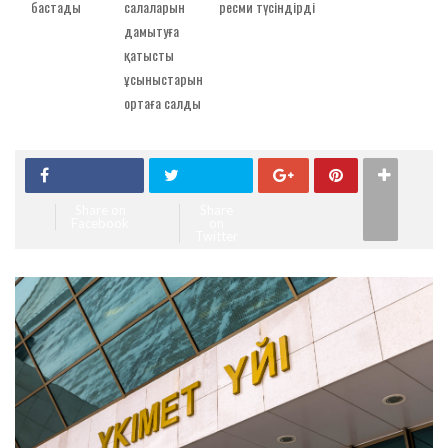
бастады
салаларын
ресми түсіндірді
дамытуға
қатысты
ұсыныстарын
ортаға салды
Share on
Share
Facebook
on
Twitter