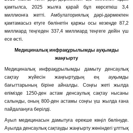
қамтылса, 2025 жылға қарай бұл көрсеткіш 3,4
миллионға жетті. Амбулаториялық дәрі-дәрмекпен
қамтамасыз етуге бөлінетін қаржы осы кезеңде 87,2
миллиард теңгеден 337,4 миллиард теңгеге дейін үш
есе өсті.
Медициналық инфрақұрылымды ауқымды
жаңғырту
Медициналық инфрақұрылымды дамыту денсаулық
сақтау жүйесін жаңғыртудың ең ауқымды
бағыттарының біріне айналды. Соңғы жеті жылда
елімізде 1250-ден астам денсаулық сақтау нысаны
салынды, оның 800-ден астамы соңғы үш жылда ғана
пайдалануға берілді.
Ауыл медицинасын дамытуға ерекше көңіл бөлінуде.
Ауылда денсаулық сақтауды жаңғырту жөніндегі ұлттық