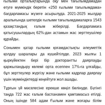
ғылыми орталықтарында оқу мен тағылымдамадан
өтуге мүмкіндік беретін «250 ғылыми тағылымдама»
бағдарламасы жүзеге асырылуда. 2021-2025 жылдар
аралығында шетелдік ғылыми тағылымдамаларға 1543
қазақстандық ғалым жіберілді. Бағдарламаға
қатысушылардың 62%-дан астамын жас зерттеушілер
құрайды.
Сонымен қатар ғылыми қоғамдастықты әлеуметтік
қолдау шаралары да күшейтілуде. 2023 жылғы 1
қыркүйектен бері бір докторантты даярлауды
қаржыландыру көлемі орта есеппен 17%-ға ұлғайды,
бұл зерттеулер жүргізу және ғылыми кадрлар даярлау
үшін мүмкіндіктерді кеңейтуге жол ашады.
Тұрғын үй мәселесіне ерекше көңіл бөлінуде. Бүгінгі
таңда 722 жас ғалым баспанамен қамтамасыз етілді.
Оның ішінде 584 адам Ғылым және жоғары білім