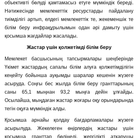
объективті бөлуді қамтамасыз етуге мүмкіндік береді.
Нәтижесінде мемлекеттік ресурстарды пайдалану
тиімділігі артып, елдегі мемлекеттік те, жекеменшік те
білім беру инфрақұрылымын одан әрі дамыту үшін
қосымша жағдайлар жасалады.
Жастар үшін қолжетімді білім беру
Мемлекет басшысының тапсырмалары шеңберінде
Үкімет жастардың сапалы білім алуға қолжетімділігін
кеңейту бойынша ауқымды шаралар кешенін жүзеге
асыруда. Соңғы бес жылда білім беру гранттарының
саны 65,1 мыңнан 93,2 мыңға дейін ұлғайды.
Осылайша, мыңдаған жастар жоғары оқу орындарында
тегін оқуға мүмкіндік алды.
Қосымша арнайы қолдау бағдарламалары жүзеге
асырылуда. Жекелеген өңірлердің жастары үшін
қосымша гранттар бөлінеді, жергілікті атқарушы