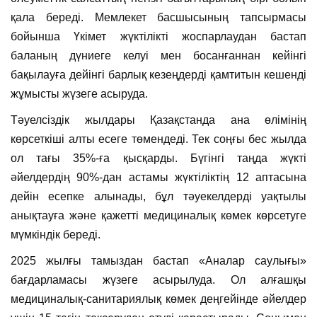
қала береді. Мемлекет басшысының тапсырмасы
бойынша Үкімет жүктілікті жоспарлаудан бастап
баланың дүниеге келуі мен босанғаннан кейінгі
бақылауға дейінгі барлық кезеңдерді қамтитын кешенді
жұмысты жүзеге асыруда.
Тәуелсіздік жылдары Қазақстанда ана өлімінің
көрсеткіші алты есеге төмендеді. Тек соңғы бес жылда
ол тағы 35%-ға қысқарды. Бүгінгі таңда жүкті
әйелдердің 90%-дан астамы жүктіліктің 12 аптасына
дейін есепке алынады, бұл тәуекелдерді уақтылы
анықтауға және қажетті медициналық көмек көрсетуге
мүмкіндік береді.
2025 жылғы тамыздан бастап «Аналар саулығы»
бағдарламасы жүзеге асырылуда. Ол алғашқы
медициналық-санитариялық көмек деңгейінде әйелдер