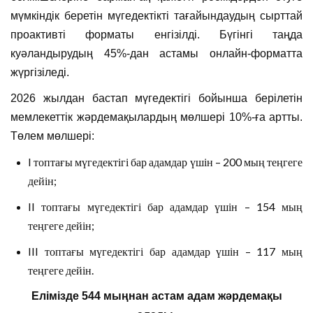
мүмкіндік беретін мүгедектікті тағайындаудың сырттай
проактивті форматы енгізілді. Бүгінгі таңда
куәландырудың 45%-дан астамы онлайн-форматта
жүргізіледі.
2026 жылдан бастап мүгедектігі бойынша берілетін
мемлекеттік жәрдемақылардың мөлшері 10%-ға артты.
Төлем мөлшері:
I топтағы мүгедектігі бар адамдар үшін – 200 мың теңгеге
дейін;
II топтағы мүгедектігі бар адамдар үшін – 154 мың
теңгеге дейін;
III топтағы мүгедектігі бар адамдар үшін – 117 мың
теңгеге дейін.
Елімізде 544 мыңнан астам адам жәрдемақы