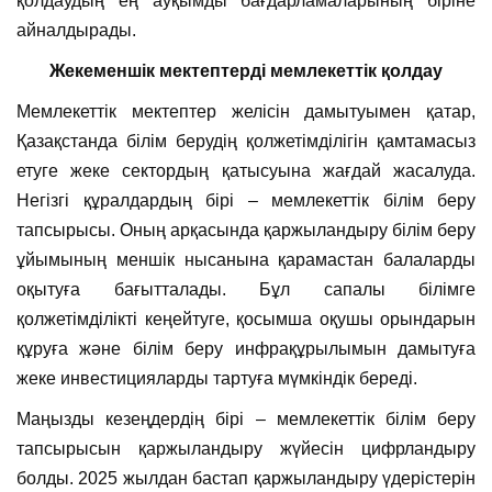
қолдаудың ең ауқымды бағдарламаларының біріне
айналдырады.
Жекеменшік мектептерді мемлекеттік қолдау
Мемлекеттік мектептер желісін дамытуымен қатар,
Қазақстанда білім берудің қолжетімділігін қамтамасыз
етуге жеке сектордың қатысуына жағдай жасалуда.
Негізгі құралдардың бірі – мемлекеттік білім беру
тапсырысы. Оның арқасында қаржыландыру білім беру
ұйымының меншік нысанына қарамастан балаларды
оқытуға бағытталады. Бұл сапалы білімге
қолжетімділікті кеңейтуге, қосымша оқушы орындарын
құруға және білім беру инфрақұрылымын дамытуға
жеке инвестицияларды тартуға мүмкіндік береді.
Маңызды кезеңдердің бірі – мемлекеттік білім беру
тапсырысын қаржыландыру жүйесін цифрландыру
болды. 2025 жылдан бастап қаржыландыру үдерістерін