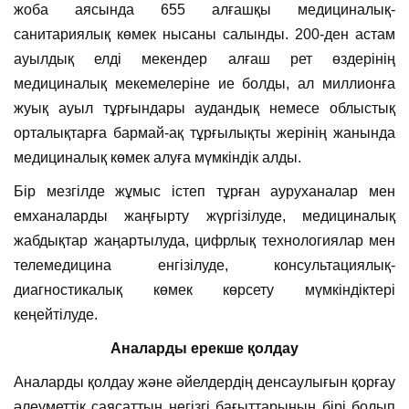
жоба аясында 655 алғашқы медициналық-
санитариялық көмек нысаны салынды. 200-ден астам
ауылдық елді мекендер алғаш рет өздерінің
медициналық мекемелеріне ие болды, ал миллионға
жуық ауыл тұрғындары аудандық немесе облыстық
орталықтарға бармай-ақ тұрғылықты жерінің жанында
медициналық көмек алуға мүмкіндік алды.
Бір мезгілде жұмыс істеп тұрған ауруханалар мен
емханаларды жаңғырту жүргізілуде, медициналық
жабдықтар жаңартылуда, цифрлық технологиялар мен
телемедицина енгізілуде, консультациялық-
диагностикалық көмек көрсету мүмкіндіктері
кеңейтілуде.
Аналарды ерекше қолдау
Аналарды қолдау және әйелдердің денсаулығын қорғау
әлеуметтік саясаттың негізгі бағыттарының бірі болып