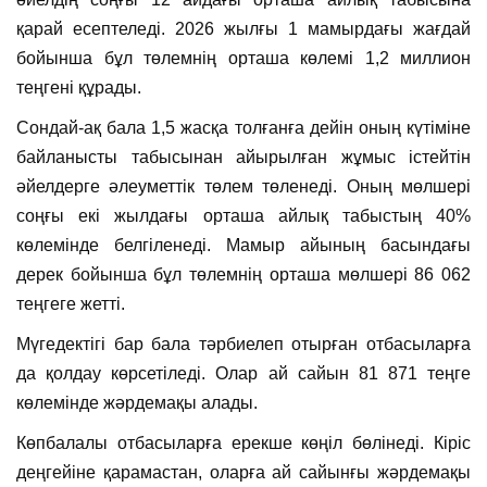
қарай есептеледі. 2026 жылғы 1 мамырдағы жағдай
бойынша бұл төлемнің орташа көлемі 1,2 миллион
теңгені құрады.
Сондай-ақ бала 1,5 жасқа толғанға дейін оның күтіміне
байланысты табысынан айырылған жұмыс істейтін
әйелдерге әлеуметтік төлем төленеді. Оның мөлшері
соңғы екі жылдағы орташа айлық табыстың 40%
көлемінде белгіленеді. Мамыр айының басындағы
дерек бойынша бұл төлемнің орташа мөлшері 86 062
теңгеге жетті.
Мүгедектігі бар бала тәрбиелеп отырған отбасыларға
да қолдау көрсетіледі. Олар ай сайын 81 871 теңге
көлемінде жәрдемақы алады.
Көпбалалы отбасыларға ерекше көңіл бөлінеді. Кіріс
деңгейіне қарамастан, оларға ай сайынғы жәрдемақы