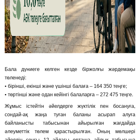
Бала дүниеге келген кезде біржолғы жәрдемақы
төленеді:
• бірінші, екінші және үшінші балаға – 164 350 теңге;
• төртінші және одан кейінгі балаларға – 272 475 теңге.
Жұмыс істейтін әйелдерге жүктілік пен босануға,
сондай-ақ жаңа туған баланы асырап алуға
байланысты табысынан айырылған жағдайда
әлеуметтік төлем қарастырылған. Оның мөлшері
әйелдің соңғы 12 айдағы орташа айлық табысына