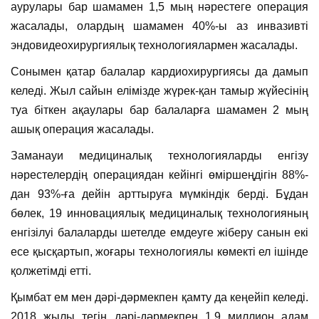
аурулары бар шамамен 1,5 мың нәрестеге операция
жасалады, олардың шамамен 40%-ы аз инвазивті
эндовидеохирургиялық технологиялармен жасалады.
Сонымен қатар балалар кардиохирургиясы да дамып
келеді. Жыл сайын елімізде жүрек-қан тамыр жүйесінің
туа біткен ақаулары бар балаларға шамамен 2 мың
ашық операция жасалады.
Заманауи медициналық технологияларды енгізу
нәрестелердің операциядан кейінгі өміршеңдігін 88%-
дан 93%-ға дейін арттыруға мүмкіндік берді. Бұдан
бөлек, 19 инновациялық медициналық технологияның
енгізілуі балаларды шетелде емдеуге жіберу санын екі
есе қысқартып, жоғары технологиялы көмекті ел ішінде
қолжетімді етті.
Қымбат ем мен дәрі-дәрмекпен қамту да кеңейіп келеді.
2018 жылы тегін дәрі-дәрмекпен 1,9 миллион адам