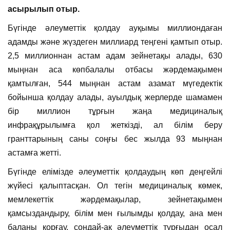
асырылып отыр.
Бүгінде әлеуметтік қолдау ауқымы миллиондаған
адамды және жүздеген миллиард теңгені қамтып отыр.
2,5 миллионнан астам адам зейнетақы алады, 630
мыңнан аса көпбалалы отбасы жәрдемақымен
қамтылған, 544 мыңнан астам азамат мүгедектік
бойынша қолдау алады, ауылдық жерлерде шамамен
бір миллион тұрғын жаңа медициналық
инфрақұрылымға қол жеткізді, ал білім беру
гранттарының саны соңғы бес жылда 93 мыңнан
астамға жетті.
Бүгінде елімізде әлеуметтік қолдаудың көп деңгейлі
жүйесі қалыптасқан. Ол тегін медициналық көмек,
мемлекеттік жәрдемақылар, зейнетақымен
қамсыздандыру, білім мен ғылымды қолдау, ана мен
баланы қорғау, сондай-ақ әлеуметтік тұрғыдан осал