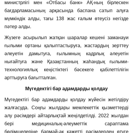
министрлігі мен «Отбасы банк» АҚ-ның бірлескен
бағдарламасының арқасында баспана сатып алуға
мүмкіндік алды, тағы 138 жас ғалым өтеусіз негізде
пәтер алды.
Жүзеге асырылып жатқан шаралар кешені заманауи
ғылыми ортаны қалыптастыруға, жастардың зерттеу
әлеуетін дамытуға, ғылымның кадрлық әлеуетін
нығайтуға және Қазақстанның жаһандық ғылыми-
технологиялық кеңістіктегі бәсекеге қабілеттілігін
арттыруға бағытталған.
Мүгедектігі бар адамдарды қолдау
Мүгедектігі бар адамдарды қолдау жүйесін жетілдіру
жалғасуда. Соңғы жылдары мемлекеттік қызметтерді
алу рәсімдері айтарлықтай жеңілдетілді. 2022 жылдан
бері медициналық-әлеуметтік сараптама
бөлімшелеріне бармай-ақ қажетті рәсімдерден өтуге