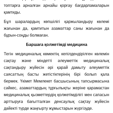
топтарға арналған арнайы қорғау бағдарламаларын
қамтиды.
Бұл шаралардың көпшілігі қаржыландыру көлемі
жағынан да, қамтитын азаматтар саны жағынан да
бұрын-соңды болмаған.
Баршаға қолжетімді медицина
Тегін медициналық көмектің кепілдендірілген көлемін
сақтау және міндетті әлеуметтік медициналық
сақтандыру жүйесін әрі қарай дамыту әлеуметтік
саясаттың басты жетістіктерінің бірі болып қала
бермек. Үкімет Мемлекет басшысының тапсырмасына
сәйкес, азаматтардың тұрғылықты жеріне қарамастан
медициналық қызметтердің қолжетімділігі мен сапасын
арттыруға бағытталған денсаулық сақтау жүйесін
дәйекті түрде жаңғырту жұмыстарын жүргізуде.