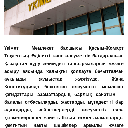
Үкімет Мемлекет басшысы Қасым-Жомарт
Тоқаевтың Әділетті және әлеуметтік бағдарланған
Қазақстан құру жөніндегі тапсырмаларын жүзеге
асыру аясында халықты қолдауға бағытталған
ауқымды жұмыстар жүргізуде. Жаңа
Конституцияда бекітілген әлеуметтік мемлекет
қағидаттары азаматтардың барлық санатын —
балалы отбасыларды, жастарды, мүгедектігі бар
адамдарды, зейнеткерлерді, әлеуметтік сала
қызметкерлерін және табысы төмен азаматтарды
қамтитын нақты шешімдер арқылы жүзеге