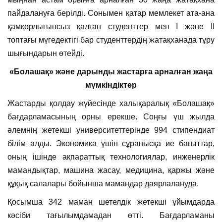
пайдалануға берілді. Сонымен қатар мемлекет ата-ана
қамқорлығынсыз қалған студенттер мен I және II
топтағы мүгедектігі бар студенттердің жатақханада тұру
шығындарын өтейді.
«Болашақ» және дарынды жастарға арналған жаңа
мүмкіндіктер
Жастарды қолдау жүйесінде халықаралық «Болашақ»
бағдарламасының орны ерекше. Соңғы үш жылда
әлемнің жетекші университеттерінде 994 стипендиат
білім алды. Экономика үшін сұранысқа ие бағыттар,
оның ішінде ақпараттық технологиялар, инженерлік
мамандықтар, машина жасау, медицина, қаржы және
құқық салалары бойынша мамандар даярлалануда.
Қосымша 342 маман шетелдік жетекші ұйымдарда
кәсіби тағылымдамадан өтті. Бағдарламаны