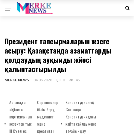
САЯСАТ
Президент тапсырмаларын жүзеге
асыру: Қазақстанда азаматтарды
қолдаудың ауқымды жүйесі
қалыптастырылды
MERKE NEWS
04.06.2026
0
45
Астанада
Сарапшылар
Конституциялық
«Әділет»
білім беру,
Сот жаңа
партиясының
мәдениет
Конституциядағы
кезектен тыс
және
қайта сайлау және
III Съезі өз
креативті
тағайындау