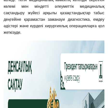
көлемі мен міндетті әлеуметтік медициналық
сақтандыру жүйесі арқылы қазақстандықтар табыс
деңгейіне қарамастан заманауи диагностика, емдеу
әдістері және күрделі хирургиялық операцияларға қол
жеткізуде.