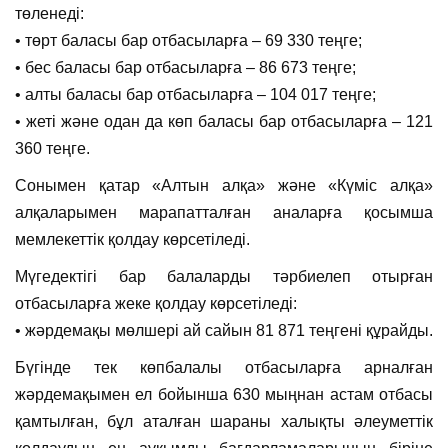
төленеді:
• төрт баласы бар отбасыларға – 69 330 теңге;
• бес баласы бар отбасыларға – 86 673 теңге;
• алты баласы бар отбасыларға – 104 017 теңге;
• жеті және одан да көп баласы бар отбасыларға – 121
360 теңге.
Сонымен қатар «Алтын алқа» және «Күміс алқа»
алқаларымен марапатталған аналарға қосымша
мемлекеттік қолдау көрсетіледі.
Мүгедектігі бар балаларды тәрбиелеп отырған
отбасыларға жеке қолдау көрсетіледі:
• жәрдемақы мөлшері ай сайын 81 871 теңгені құрайды.
Бүгінде тек көпбалалы отбасыларға арналған
жәрдемақымен ел бойынша 630 мыңнан астам отбасы
қамтылған, бұл аталған шараны халықты әлеуметтік