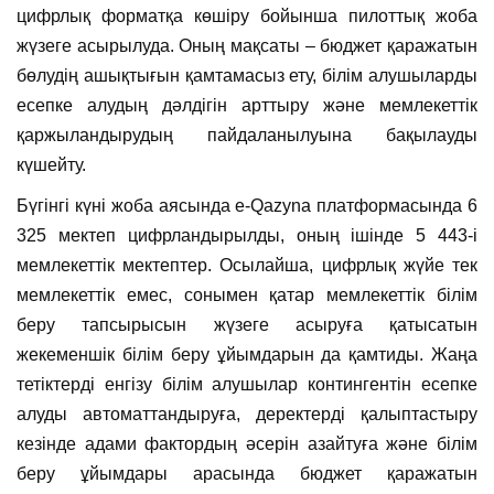
цифрлық форматқа көшіру бойынша пилоттық жоба
жүзеге асырылуда. Оның мақсаты – бюджет қаражатын
бөлудің ашықтығын қамтамасыз ету, білім алушыларды
есепке алудың дәлдігін арттыру және мемлекеттік
қаржыландырудың пайдаланылуына бақылауды
күшейту.
Бүгінгі күні жоба аясында e-Qazyna платформасында 6
325 мектеп цифрландырылды, оның ішінде 5 443-і
мемлекеттік мектептер. Осылайша, цифрлық жүйе тек
мемлекеттік емес, сонымен қатар мемлекеттік білім
беру тапсырысын жүзеге асыруға қатысатын
жекеменшік білім беру ұйымдарын да қамтиды. Жаңа
тетіктерді енгізу білім алушылар контингентін есепке
алуды автоматтандыруға, деректерді қалыптастыру
кезінде адами фактордың әсерін азайтуға және білім
беру ұйымдары арасында бюджет қаражатын