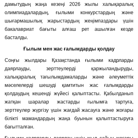
дамытудың жаңа кезеңі 2026 жылы халықаралық
олимпиадалардың, ғылыми конкурстардың және
шығармашылық жарыстардың жеңімпаздары үшін
бакалавриат бағыты алғаш рет ашылған кезде
басталды.
Ғылым мен жас ғалымдарды қолдау
Соңғы жылдары Қазақстанда ғылыми кадрларды
даярлауды, зерттеулерді қаржыландыруды,
халықаралық тағылымдамаларды және әлеуметтік
мәселелерді шешуді қамтитын жас ғалымдарды
қолдаудың кешенді жүйесі қалыптасты. Қабылданып
жатқан шаралар жастарды ғылымға тартуға,
зерттеулер жүргізу үшін жағдай жасауға және жоғары
білікті мамандардың жаңа буынын қалыптастыруға
бағытталған.