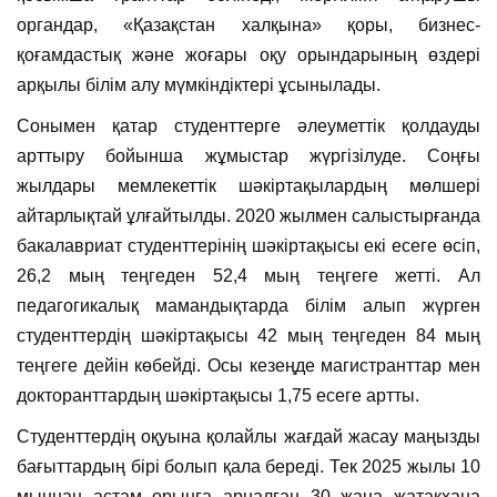
органдар, «Қазақстан халқына» қоры, бизнес-
қоғамдастық және жоғары оқу орындарының өздері
арқылы білім алу мүмкіндіктері ұсынылады.
Сонымен қатар студенттерге әлеуметтік қолдауды
арттыру бойынша жұмыстар жүргізілуде. Соңғы
жылдары мемлекеттік шәкіртақылардың мөлшері
айтарлықтай ұлғайтылды. 2020 жылмен салыстырғанда
бакалавриат студенттерінің шәкіртақысы екі есеге өсіп,
26,2 мың теңгеден 52,4 мың теңгеге жетті. Ал
педагогикалық мамандықтарда білім алып жүрген
студенттердің шәкіртақысы 42 мың теңгеден 84 мың
теңгеге дейін көбейді. Осы кезеңде магистранттар мен
докторанттардың шәкіртақысы 1,75 есеге артты.
Студенттердің оқуына қолайлы жағдай жасау маңызды
бағыттардың бірі болып қала береді. Тек 2025 жылы 10
мыңнан астам орынға арналған 30 жаңа жатақхана