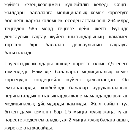
жүйесі кезең-кезеңімен күшейтіліп келеді. Соңғы
жылдары балаларға медициналық көмек көрсетуге
бөлінетін қаржы көлемі екі еседен астам өсіп, 264 млрд
теңгеден 585 млрд теңгеге дейін жетті. Бүгінде
денсаулық сақтау жүйесі шығындарының шамамен
төрттен бірі балалар денсаулығын сақтауға
бағытталады.
Тәуелсіздік жылдары ішінде нәресте өлімі 7,5 есеге
төмендеді. Елімізде балаларға медициналық көмек
көрсетудің көпдеңгейлі жүйесі қалыптасқан. Ол
емханаларды, көпбейінді балалар ауруханаларын,
перинаталдық орталықтарды және мамандандырылған
медициналық ұйымдарды қамтиды. Жыл сайын туа
біткен даму кемістігі бар 1,5 мыңға жуық жаңа туған
нәресте жедел ем алады, ал 2 мыңға жуық балаға ашық
жүрекке ота жасайды.