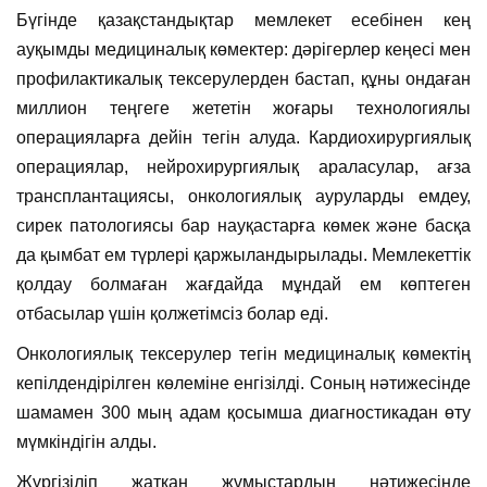
Бүгінде қазақстандықтар мемлекет есебінен кең
ауқымды медициналық көмектер: дәрігерлер кеңесі мен
профилактикалық тексерулерден бастап, құны ондаған
миллион теңгеге жететін жоғары технологиялы
операцияларға дейін тегін алуда. Кардиохирургиялық
операциялар, нейрохирургиялық араласулар, ағза
трансплантациясы, онкологиялық ауруларды емдеу,
сирек патологиясы бар науқастарға көмек және басқа
да қымбат ем түрлері қаржыландырылады. Мемлекеттік
қолдау болмаған жағдайда мұндай ем көптеген
отбасылар үшін қолжетімсіз болар еді.
Онкологиялық тексерулер тегін медициналық көмектің
кепілдендірілген көлеміне енгізілді. Соның нәтижесінде
шамамен 300 мың адам қосымша диагностикадан өту
мүмкіндігін алды.
Жүргізіліп жатқан жұмыстардың нәтижесінде