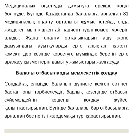
Медициналық оңалтуды дамытуға ерекше көңіл
бөлінуде. Бүгінде Қазақстанда балаларға арналған 81
медициналық оңалту орталығы жұмыс істейді, онда
жүздеген мың кішкентай пациент түрлі көмек түрлерін
алады. Жаңа оңалту орталықтарын ашу және
дамуындағы ауытқуларды ерте анықтап, қажетті
көмекті дер кезінде көрсетуге мүмкіндік беретін ерте
араласу қызметтерін дамыту жұмыстары жалғасуда.
Балалы отбасыларды мемлекеттік қолдау
Сондай-ақ елімізде баланың дүниеге келген сәтінен
бастап оны тәрбиелеудің барлық кезеңінде отбасын
сүйемелдейтін кешенді қолдау жүйесі
қалыптастырылған. Бүгінде балалары бар отбасыларға
арналған бес негізгі жәрдемақы түрі қарастырылған.