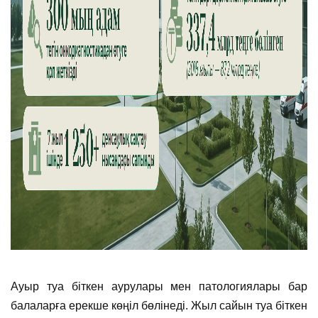
Ауыр туа біткен аурулары мен патологиялары бар
балаларға ерекше көңіл бөлінеді. Жыл сайын туа біткен