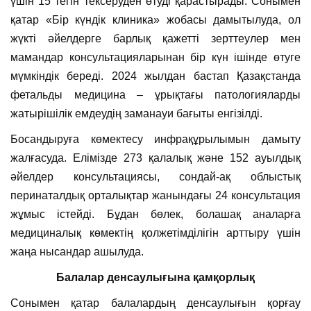
үшін 15 тегін тексеруден өтуді қарастырады. Сонымен
қатар «Бір күндік клиника» жобасы дамытылуда, ол
жүкті әйелдерге барлық қажетті зерттеулер мен
мамандар консультацияларынан бір күн ішінде өтуге
мүмкіндік береді. 2024 жылдан бастап Қазақстанда
фетальды медицина – ұрықтағы патологияларды
жатырішілік емдеудің заманауи бағыты енгізілді.
Босандыруға көмектесу инфрақұрылымын дамыту
жалғасуда. Елімізде 273 қалалық және 152 ауылдық
әйелдер консультациясы, сондай-ақ облыстық
перинаталдық орталықтар жанындағы 24 консультация
жұмыс істейді. Бұдан бөлек, болашақ аналарға
медициналық көмектің қолжетімділігін арттыру үшін
жаңа нысандар ашылуда.
Балалар денсаулығына қамқорлық
Сонымен қатар балалардың денсаулығын қорғау