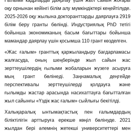
Ғылыми кадрларды даярлау үшін жыл сайын жоғары
оқу орнынан кейінгі білім алу мүмкіндіктері кеңейтілуде.
2025-2026 оқу жылына докторанттарды даярлауға 2919
білім беру гранты бөлінді. Индустриялық PhD тетігі
бойынша экономиканың басым бағыттары бойынша
мамандар даярлау үшін қосымша 110 грант көзделген.
«Жас ғалым» гранттық қаржыландыру бағдарламасы
жалғасуда, оның шеңберінде жыл сайын жас
зерттеушілердің ғылыми жобаларын жүзеге асыруға
мың грант бөлінеді. Заңнамалық деңгейде
перспективалы зерттеушілерді қолдауға және
ғылымды жастар арасында насихаттауға бағытталған
жыл сайынғы «Үздік жас ғалым» сыйлығы бекітілді.
Халықаралық ынтымақтастық пен ғалымдардың
біліктілігін арттыруға ерекше көңіл бөлінуде. 2021
жылдан бері әлемнің жетекші университеттері мен