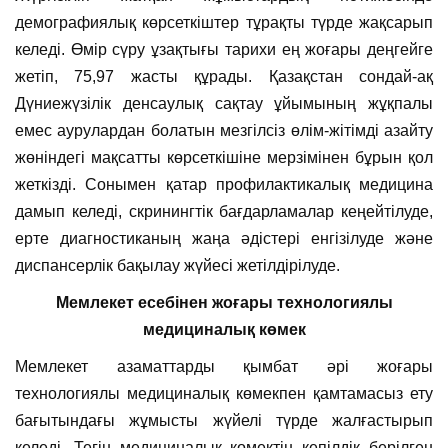
демографиялық көрсеткіштер тұрақты түрде жақсарып
келеді. Өмір сүру ұзақтығы тарихи ең жоғары деңгейге
жетіп, 75,97 жасты құрады. Қазақстан сондай-ақ
Дүниежүзілік денсаулық сақтау ұйымының жұқпалы
емес аурулардан болатын мезгілсіз өлім-жітімді азайту
жөніндегі мақсатты көрсеткішіне мерзімінен бұрын қол
жеткізді. Сонымен қатар профилактикалық медицина
дамып келеді, скринингтік бағдарламалар кеңейтілуде,
ерте диагностиканың жаңа әдістері енгізілуде және
диспансерлік бақылау жүйесі жетілдірілуде.
Мемлекет есебінен жоғары технологиялы
медициналық көмек
Мемлекет азаматтарды қымбат әрі жоғары
технологиялы медициналық көмекпен қамтамасыз ету
бағытындағы жұмысты жүйелі түрде жалғастырып
келеді. Тегін медициналық көмектің кепілдік берілген