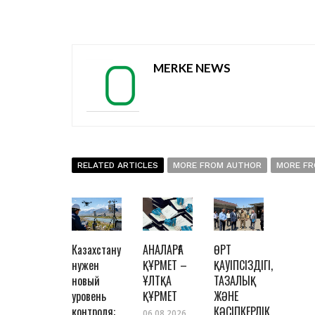
MERKE NEWS
RELATED ARTICLES
MORE FROM AUTHOR
MORE FR
Казахстану
АНАЛАРҒА
ӨРТ
нужен
ҚҰРМЕТ –
ҚАУІПСІЗДІГІ,
новый
ҰЛТҚА
ТАЗАЛЫҚ
уровень
ҚҰРМЕТ
ЖӘНЕ
контроля:
КӘСІПКЕРЛІК
06.08.2026