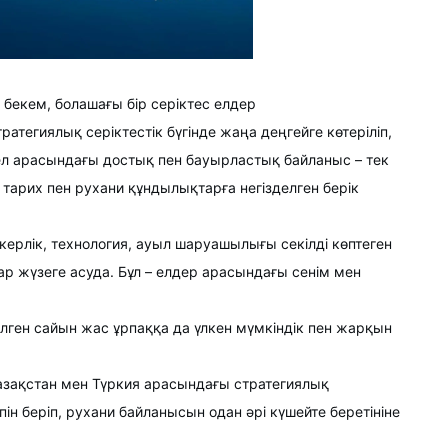
бекем, болашағы бір серіктес елдер
атегиялық серіктестік бүгінде жаңа деңгейге көтеріліп, 
 ел арасындағы достық пен бауырластық байланыс – тек 
арих пен рухани құндылықтарға негізделген берік 
пкерлік, технология, ауыл шаруашылығы секілді көптеген 
 жүзеге асуда. Бұл – елдер арасындағы сенім мен 
лген сайын жас ұрпаққа да үлкен мүмкіндік пен жарқын 
 Қазақстан мен Түркия арасындағы стратегиялық 
н беріп, рухани байланысын одан әрі күшейте беретініне 