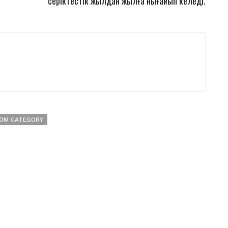
серіктестік жылдан жылға нығайып келеді.
OM CATEGORY