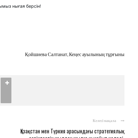
мыз нығая берсін!
Қойшиева Салтанат, Кеңес ауылының тұрғыны
Келесі мақала
Қазақстан мен Түркия арасындағы стратегиялық