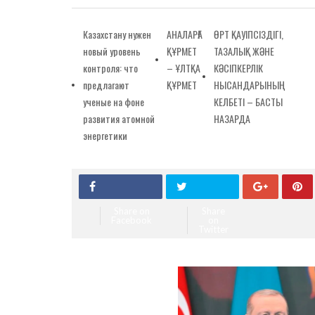
Казахстану нужен
АНАЛАРҒА
ӨРТ ҚАУІПСІЗДІГІ,
новый уровень
ҚҰРМЕТ
ТАЗАЛЫҚ ЖӘНЕ
контроля: что
– ҰЛТҚА
КӘСІПКЕРЛІК
предлагают
ҚҰРМЕТ
НЫСАНДАРЫНЫҢ
ученые на фоне
КЕЛБЕТІ – БАСТЫ
развития атомной
НАЗАРДА
энергетики
Share on
Share
Facebook
on
Twitter