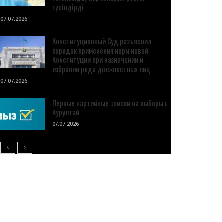
түсіндірді
07.07.2026
Конституционный Суд разъяснил
порядок применения норм новой
Конституции при назначении и
избрании ряда должностных лиц
07.07.2026
Первые партийные списки на выборы в
Курултай
07.07.2026