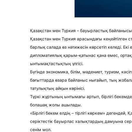
Қазақстан мен Түркия – бауырластық байланысы 
Қазақстан мен Түркия арасындағы кеңейтілген стр
барлық салада өз нәтижесін көрсетіп келеді. Екі
дипломатиялық қарым-қатынас қана емес, ортақ т
ынтымақтастықтың үлгісі.
Бүгінде экономика, білім, мәдениет, туризм, кәсі
бағыттарда өзара байланыс нығайып, тың жобалар
татулықтың айқын көрінісі.
Түркі жұртының ынтымағы артып, бірлігі бекемде
болашақ жолы ашылады.
«Бірлігі бекем елдің – тірлігі көркем» дегендей,
серіктестік бауырлас халықтардың дамуына серпі
сенім мол.