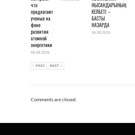
что
НЫСАНДАРЫНЫҢ
предлагают
КЕЛБЕТІ –
ученые на
БАСТЫ
фоне
НАЗАРДА
развития
06.08.2026
атомной
энергетики
06.08.2026
PREV
NEXT
Comments are closed.