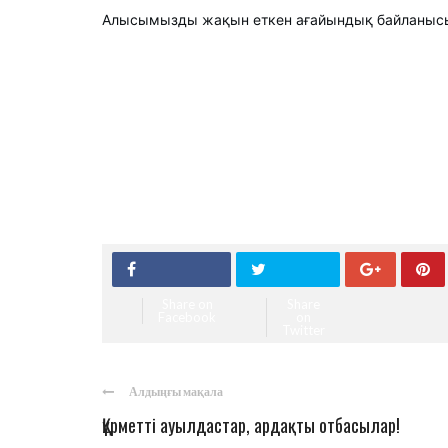
Алысымызды жақын еткен ағайындық байланысы
Share on
Share
Facebook
on
Twitter
Алдыңғы мақала
Құрметті ауылдастар, ардақты отбасылар!