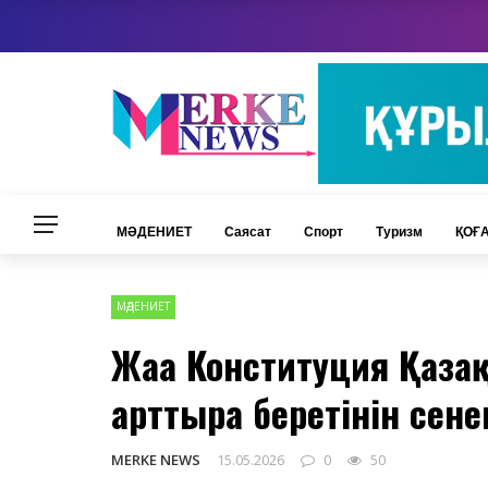
https://world-
world-weather.ru/pogoda/kazakhstan/merke/
weather.ru/pogoda/russia/ufa/
МӘДЕНИЕТ
Саясат
Спорт
Туризм
ҚОҒ
МӘДЕНИЕТ
Жаңа Конституция Қаз
арттыра беретінін сене
MERKE NEWS
15.05.2026
0
50