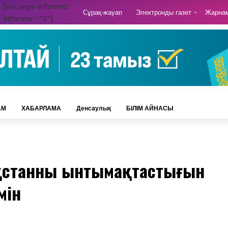
[excange-informer
Сұрақ-жауап
Электронды газет
Жарна
informer="1"]
АМ
ХАБАРЛАМА
Денсаулық
БІЛІМ АЙНАСЫ
ақстанның ынтымақтастығын
мін