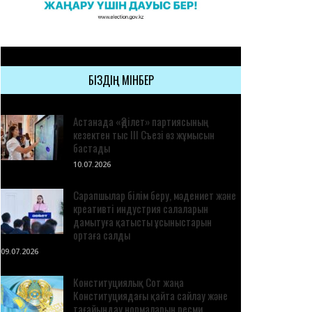
БІЗДІҢ МІНБЕР
Астанада «Әділет» партиясының
кезектен тыс III Съезі өз жұмысын
бастады
10.07.2026
Сарапшылар білім беру, мәдениет және
креативті индустрия салаларын
дамытуға қатысты ұсыныстарын
ортаға салды
09.07.2026
Конституциялық Сот жаңа
Конституциядағы қайта сайлау және
тағайындау нормаларын ресми