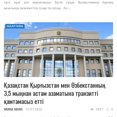
тұту күні деп жарияланды. Бүгін түнде Қазақстанның барлық
қаласында мемлекеттік тулар түсірілді. Ал ...
ХАБАРЛАМА
Қазақстан Қырғызстан мен Өзбекстанның
3,5 мыңнан астам азаматына транзитті
қамтамасыз етті
MERKE NEWS
07.07.2020
1937
0