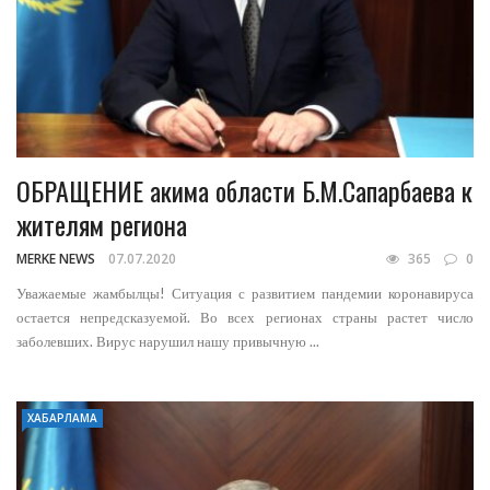
ОБРАЩЕНИЕ акима области Б.М.Сапарбаева к
жителям региона
MERKE NEWS
07.07.2020
365
0
Уважаемые жамбылцы! Ситуация с развитием пандемии коронавируса
остается непредсказуемой. Во всех регионах страны растет число
заболевших. Вирус нарушил нашу привычную ...
ХАБАРЛАМА