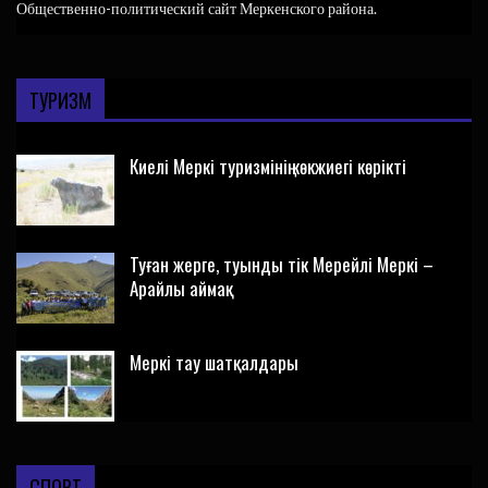
Общественно-политический сайт Меркенского района.
ТУРИЗМ
Киелі Меркі туризмінің көкжиегі көрікті
Туған жерге, туынды тік Мерейлі Меркі –
Арайлы аймақ
Меркі тау шатқалдары
СПОРТ