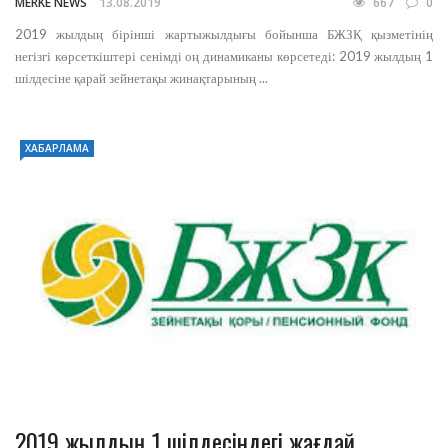
MERKE NEWS
13.08.2019
667
0
2019 жылдың бірінші жартыжылдығы бойынша БЖЗҚ қызметінің
негізгі көрсеткіштері сенімді оң динамиканы көрсетеді: 2019 жылдың 1
шілдесіне қарай зейнетақы жинақтарының ...
ХАБАРЛАМА
2019 жылдың 1 шілдесіндегі жағдай