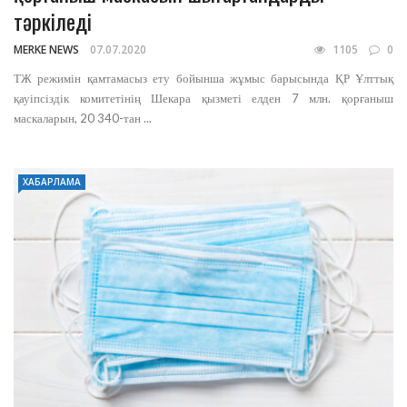
тәркіледі
MERKE NEWS
07.07.2020
1105
0
ТЖ режимін қамтамасыз ету бойынша жұмыс барысында ҚР Ұлттық
қауіпсіздік комитетінің Шекара қызметі елден 7 млн. қорғаныш
маскаларын, 20 340-тан ...
ХАБАРЛАМА