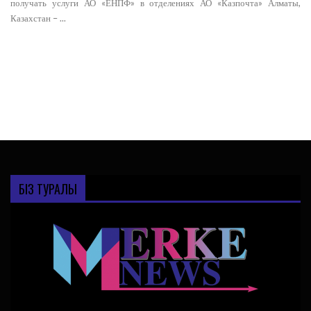
получать услуги АО «ЕНПФ» в отделениях АО «Казпочта» Алматы,
Казахстан – ...
1
2
3
4
…
6
БІЗ ТУРАЛЫ