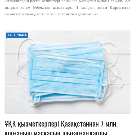
Елшіліктердің ресми өтініштері бойынша Қазақстан аумағы арқылы 2,5
мыңнан астам Өзбекстан азаматтары, 1 мыңнан астам Қырғызстан
азаматтары ұйымдастырылған транзитпен қамтамасыз ...
ХАБАРЛАМА
ҰҚК қызметкерлері Қазақстаннан 7 млн.
қорғаныш маскасын шығарғандарды