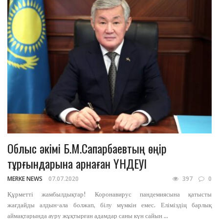
Облыс әкімі Б.М.Сапарбаевтың өңір
тұрғындарына арнаған ҮНДЕУІ
MERKE NEWS
07.07.2020
397
0
Құрметті жамбылдықтар! Коронавирус пандемиясына қатысты
жағдайды алдын-ала болжап, білу мүмкін емес. Еліміздің барлық
аймақтарында ауру жұқтырған адамдар саны күн сайын ...