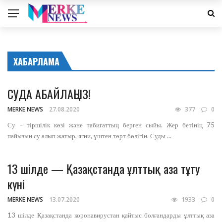
ХАБАРЛАМА
СУДА АБАЙЛАҢЫЗ!
MERKE NEWS
27.08.2020
377
0
Су – тіршілік көзі және табиғаттың берген сыйы. Жер бетінің 75
пайызын су алып жатыр, яғни, үштен төрт бөлігін. Суды ...
13 шілде — Қазақстанда ұлттық аза тұту
күні
MERKE NEWS
13.07.2020
1933
0
13 шілде Қазақстанда коронавирустан қайтыс болғандарды ұлттық аза